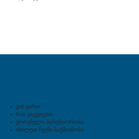
ვინ ვართ
რას ვაკეთებთ
ეროვნული პარტნიორობა
იხილეთ ჩვენი საქმიანობა