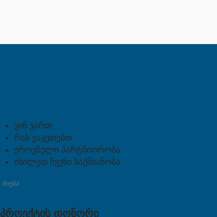
ვინ ვართ
რას ვაკეთებთ
ეროვნული პარტნიორობა
იხილეთ ჩვენი საქმიანობა
პროექტის დონორი